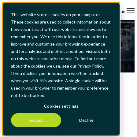
Open main navigation
This website stores cookies on your computer.
These cookies are used to collect information about
All Articles
Guia Completo sobre Sistemas
how you interact with our website and allow us to
remember you. We use this information in order to
Informatizados de Gestão da
improve and customize your browsing experience
and for analytics and metrics about our visitors both
Manutenção (CMMS)
on this website and other media. To find out more
about the cookies we use, see our Privacy Policy.
03/07/2026, 10:38:37
If you decline, your information won’t be tracked
when you visit this website. A single cookie will be
Índice
used in your browser to remember your preference
1. O que é um CMMS?
not to be tracked.
2. Como funciona um CMMS?
Cookies settings
3. Principais funcionalidades de um CMMS
Accept
Decline
4. Vantagens da utilização de um CMMS
5. Quem utiliza software CMMS?