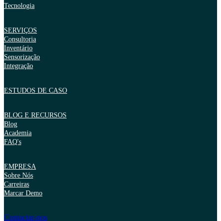
Tecnologia
SERVIÇOS
Consultoria
Inventário
Sensorização
Integração
ESTUDOS DE CASO
BLOG E RECURSOS
Blog
Academia
FAQ's
EMPRESA
Sobre Nós
Carreiras
Marcar Demo
Contactar-nos