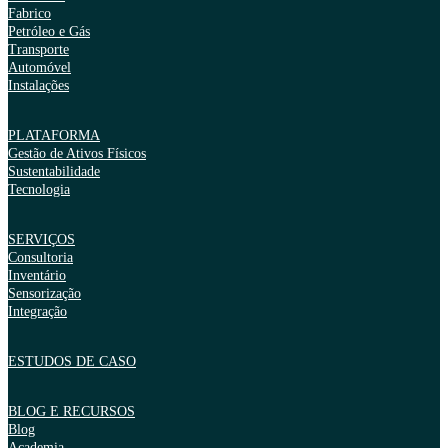
Fabrico
Petróleo e Gás
Transporte
Automóvel
Instalações
PLATAFORMA
Gestão de Ativos Físicos
Sustentabilidade
Tecnologia
SERVIÇOS
Consultoria
Inventário
Sensorização
Integração
ESTUDOS DE CASO
BLOG E RECURSOS
Blog
Academia