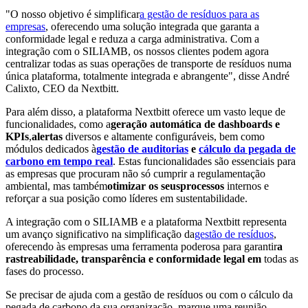
"O nosso objetivo é simplificar
a gestão de resíduos para as
empresas
,
oferecendo uma solução integrada que garanta a
conformidade legal e reduza a carga administrativa. Com a
integração com o SILIAMB, os nossos clientes podem agora
centralizar todas as suas operações de transporte de resíduos numa
única plataforma, totalmente integrada e abrangente", disse André
Calixto, CEO da Nextbitt.
Para além disso, a plataforma Nextbitt oferece um vasto leque de
funcionalidades, como a
geração automática de dashboards e
KPIs
,
alertas
diversos e altamente configuráveis, bem como
módulos dedicados à
gestão de auditorias
e
cálculo da pegada de
carbono em tempo real
. Estas funcionalidades são essenciais para
as empresas que procuram não só cumprir a regulamentação
ambiental, mas também
otimizar os seus
processos
internos
e
reforçar a sua posição como líderes em sustentabilidade.
A integração com o SILIAMB e a plataforma Nextbitt representa
um avanço significativo na simplificação da
gestão de resíduos
,
oferecendo às empresas uma ferramenta poderosa para garantir
a
rastreabilidade, transparência e conformidade legal
em
todas as
fases do processo.
Se precisar de ajuda com a gestão de resíduos ou com o cálculo da
pegada de carbono da sua organização, marque uma reunião