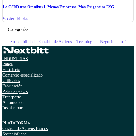
La CSRD tras Omnibus I: Menos Empresas, Más Exigencias ESG
Sostenibilidad
Categorías
Sostenibilidad
Gestión de Activos
Tecnología
Negocio
IoT
INDUSTRIAS
Banca
Hostelería
Comercio especializado
Utilidades
Fabricación
Petróleo y Gas
Transporte
Automoción
Instalaciones
PLATAFORMA
Gestión de Activos Físicos
Sostenibilidad