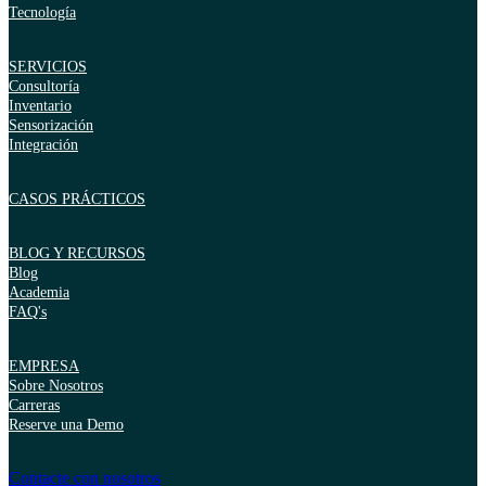
Tecnología
SERVICIOS
Consultoría
Inventario
Sensorización
Integración
CASOS PRÁCTICOS
BLOG Y RECURSOS
Blog
Academia
FAQ's
EMPRESA
Sobre Nosotros
Carreras
Reserve una Demo
Contacte con nosotros