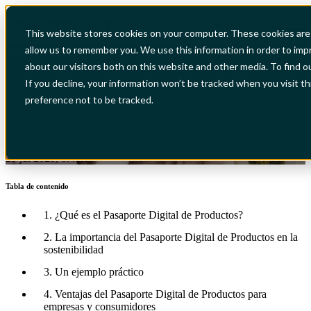
Open main navigation
This website stores cookies on your computer. These cookies are 
allow us to remember you. We use this information in order to im
All Articles
Pasaporte digital de productos:
about our visitors both on this website and other media. To find o
If you decline, your information won’t be tracked when you visit t
transparencia y sostenibilidad
preference not to be tracked.
al alcance de las empresas
25 jul 2025, 0:48:10
Tabla de contenido
1. ¿Qué es el Pasaporte Digital de Productos?
2. La importancia del Pasaporte Digital de Productos en la
sostenibilidad
3. Un ejemplo práctico
4. Ventajas del Pasaporte Digital de Productos para
empresas y consumidores