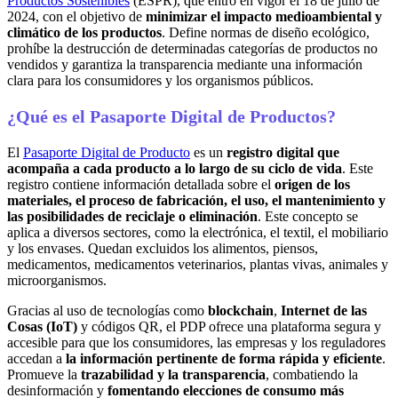
Productos Sostenibles
(ESPR), que entró en vigor el 18 de julio de
2024, con el objetivo de
minimizar el impacto medioambiental y
climático de los productos
. Define normas de diseño ecológico,
prohíbe la destrucción de determinadas categorías de productos no
vendidos y garantiza la transparencia mediante una información
clara para los consumidores y los organismos públicos.
¿Qué es el Pasaporte Digital de Productos?
El
Pasaporte Digital de Producto
es un
registro digital que
acompaña a cada producto a lo largo de su ciclo de vida
. Este
registro contiene información detallada sobre el
origen de los
materiales, el proceso de fabricación, el uso, el mantenimiento y
las posibilidades de reciclaje o eliminación
. Este concepto se
aplica a diversos sectores, como la electrónica, el textil, el mobiliario
y los envases. Quedan excluidos los alimentos, piensos,
medicamentos, medicamentos veterinarios, plantas vivas, animales y
microorganismos.
Gracias al uso de tecnologías como
blockchain
,
Internet de las
Cosas (IoT)
y códigos QR, el PDP ofrece una plataforma segura y
accesible para que los consumidores, las empresas y los reguladores
accedan a
la información pertinente de forma rápida y eficiente
.
Promueve la
trazabilidad y la transparencia
, combatiendo la
desinformación y
fomentando elecciones de consumo más