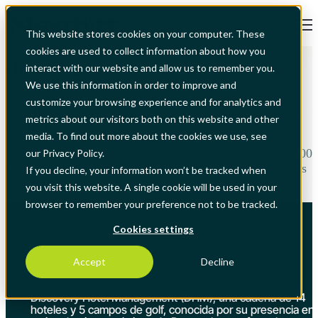
Open main navigation
This website stores cookies on your computer. These
cookies are used to collect information about how you
Hostelería
interact with our website and allow us to remember you.
We use this information in order to improve and
customize your browsing experience and for analytics and
Cómo DHM Hotels redujo un 20% el consumo de energía y
metrics about our visitors both on this website and other
agua con Nextbitt
media. To find out more about the cookies we use, see
Usuarios: 267 | Activos: 33.000 | Órdenes de trabajo: 3.600
our Privacy Policy.
Correctivas y 3.600 Preventivas | Instalaciones: 14 hoteles
If you decline, your information won’t be tracked when
con más de 1.000 habitaciones
you visit this website. A single cookie will be used in your
browser to remember your preference not to be tracked.
Cookies settings
Accept
Decline
DHM
Discovery Hotel Management (DHM), una cadena de 14
hoteles y 5 campos de golf, conocida por su presencia en