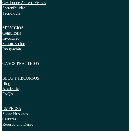
Gestión de Activos Físicos
Sostenibilidad
Tecnología
SERVICIOS
Consultoría
Inventario
Sensorización
Integración
CASOS PRÁCTICOS
BLOG Y RECURSOS
Blog
Academia
FAQ's
EMPRESA
Sobre Nosotros
Carreras
Reserve una Demo