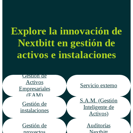
Explore la innovación de
Nextbitt en gestión de
activos e instalaciones
Gestión de
Activos
Servicio externo
Empresariales
(EAM)
S.A.M. (Gestión
Gestión de
Inteligente de
instalaciones
Activos)
Gestión de
Auditorías
proyectos
Nextbitt