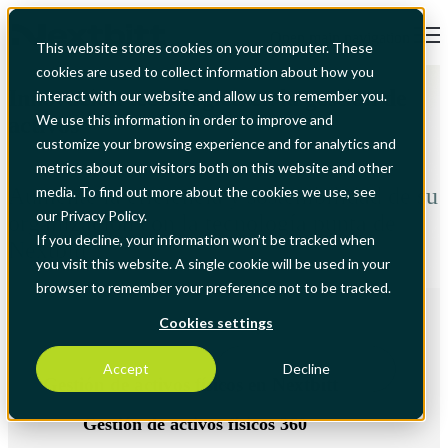
Open main navigation
This website stores cookies on your computer. These
cookies are used to collect information about how you
Innovación tecnológica en la gestión de
interact with our website and allow us to remember you.
We use this information in order to improve and
activos
customize your browsing experience and for analytics and
metrics about our visitors both on this website and other
Aumente la eficiencia y sostenibilidad de su
media. To find out more about the cookies we use, see
our Privacy Policy.
organización con la tecnología punta de
If you decline, your information won’t be tracked when
Nextbitt
you visit this website. A single cookie will be used in your
browser to remember your preference not to be tracked.
Cookies settings
Accept
Decline
Gestión de activos físicos en Nextbitt
Gestión de activos físicos 360