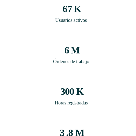
67
K
Usuarios activos
6
M
Órdenes de trabajo
300
K
Horas registradas
3
.8 M