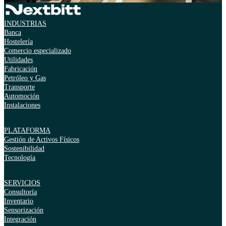
INDUSTRIAS
Banca
Hostelería
Comercio especializado
Utilidades
Fabricación
Petróleo y Gas
Transporte
Automoción
Instalaciones
PLATAFORMA
Gestión de Activos Físicos
Sostenibilidad
Tecnología
SERVICIOS
Consultoría
Inventario
Sensorización
Integración