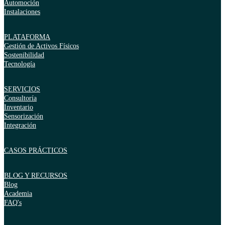
Automoción
Instalaciones
PLATAFORMA
Gestión de Activos Físicos
Sostenibilidad
Tecnología
SERVICIOS
Consultoría
Inventario
Sensorización
Integración
CASOS PRÁCTICOS
BLOG Y RECURSOS
Blog
Academia
FAQ's