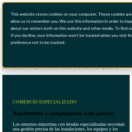
Open main navigation
This website stores cookies on your computer. These cookies are 
allow us to remember you. We use this information in order to im
Nextbitt para el comercio especializado:
about our visitors both on this website and other media. To find o
If you decline, your information won’t be tracked when you visit t
Gestión de activos a medida para mejorar
preference not to be tracked.
el rendimiento en tienda
Conecte la información sobre activos con las operaciones diarias
para mejorar la experiencia del cliente y la eficiencia operativa.
COMERCIO ESPECIALIZADO
Rendimiento y cumplimiento bajo presión
Los entornos minoristas con tiendas especializadas necesitan
una gestión precisa de las instalaciones, los equipos y los