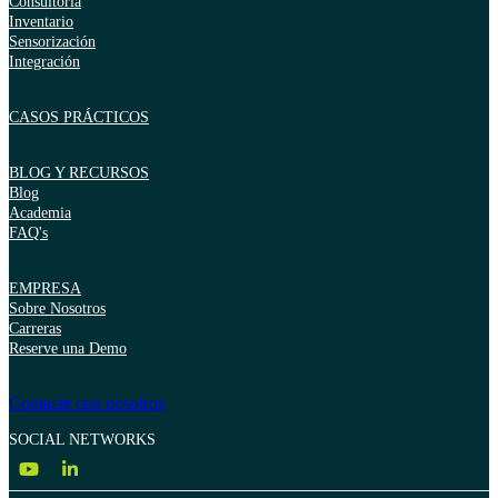
Consultoría
Inventario
Sensorización
Integración
CASOS PRÁCTICOS
BLOG Y RECURSOS
Blog
Academia
FAQ's
EMPRESA
Sobre Nosotros
Carreras
Reserve una Demo
Contacte con nosotros
SOCIAL NETWORKS