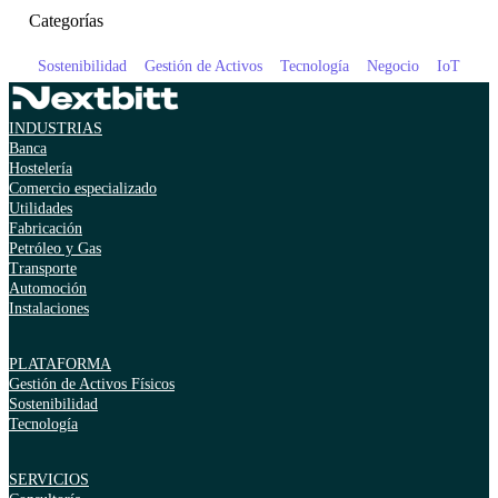
Categorías
Sostenibilidad
Gestión de Activos
Tecnología
Negocio
IoT
INDUSTRIAS
Banca
Hostelería
Comercio especializado
Utilidades
Fabricación
Petróleo y Gas
Transporte
Automoción
Instalaciones
PLATAFORMA
Gestión de Activos Físicos
Sostenibilidad
Tecnología
SERVICIOS