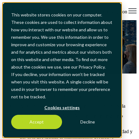
Open main navigation
This website stores cookies on your computer.
These cookies are used to collect information about
All Articles
Del CMMS al EAM: cómo la
how you interact with our website and allow us to
remember you. We use this information in order to
IA y el ML transforman las
improve and customize your browsing experience
and for analytics and metrics about our visitors both
estrategias de mantenimiento
on this website and other media. To find out more
about the cookies we use, see our Privacy Policy.
13 mar 2026, 14:07:13
If you decline, your information won’t be tracked
when you visit this website. A single cookie will be
Tabla de contenido
used in your browser to remember your preference
1. Por qué una GMAO básica ya no es suficiente
not to be tracked.
2. Qué cambia con un EAM orientado al ciclo de vida
Cookies settings
3. Dónde encajan la IA y el ML en el mantenimiento
predictivo
Accept
Decline
4. Ejemplo de caso: reducción del tiempo de inactividad y
del CAPEX gracias al mantenimiento predictivo