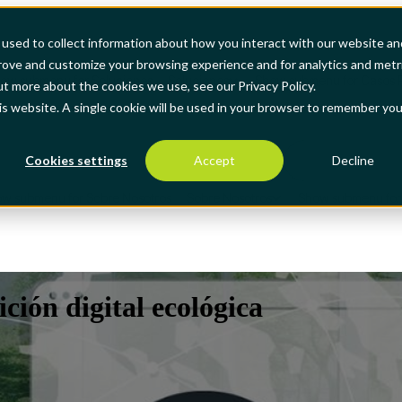
used to collect information about how you interact with our website an
prove and customize your browsing experience and for analytics and metr
ow submenu for Soluciones
Soluciones
Show submenu for Casos P
ut more about the cookies we use, see our Privacy Policy.
his website. A single cookie will be used in your browser to remember you
Cookies settings
Accept
Decline
w submenu for Sobre Nosotros
Sobre Nosotros
Show submenu for 
ción digital ecológica