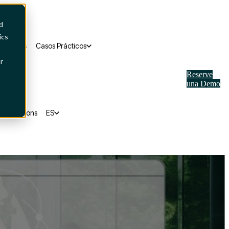
d
ics
rácticos
Casos Prácticos
r
Reserve
una Demo
translations
ES