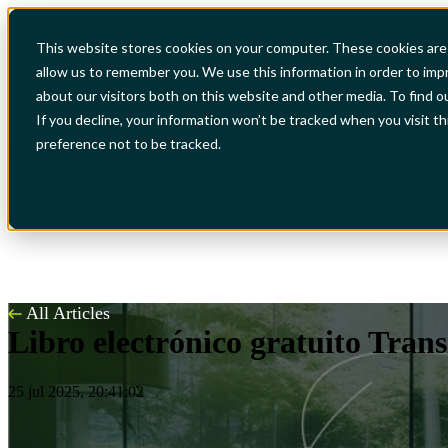
This website stores cookies on your computer. These cookies are 
allow us to remember you. We use this information in order to im
Show submenu for Industrias
Industrias
Sh
about our visitors both on this website and other media. To find o
If you decline, your information won’t be tracked when you visit t
preference not to be tracked.
Show submenu for Recursos
Recursos
Sho
All Articles
Libro electrónico gratuito Transi
25 jul 2025, 20:41:02