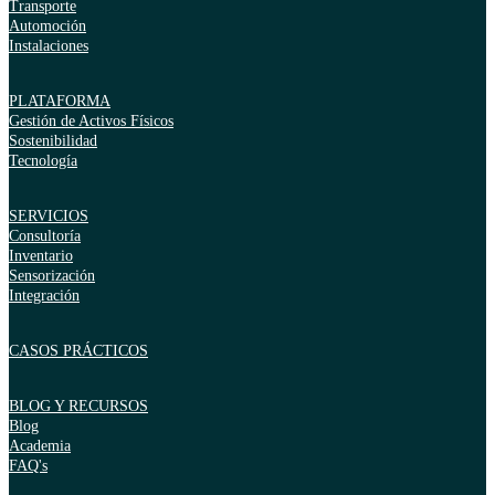
Transporte
Automoción
Instalaciones
PLATAFORMA
Gestión de Activos Físicos
Sostenibilidad
Tecnología
SERVICIOS
Consultoría
Inventario
Sensorización
Integración
CASOS PRÁCTICOS
BLOG Y RECURSOS
Blog
Academia
FAQ's