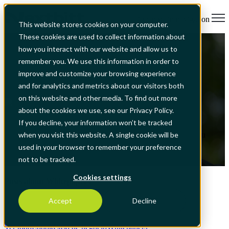
Open main navigation
This website stores cookies on your computer.
These cookies are used to collect information about
Whitepapers
how you interact with our website and allow us to
Cómo la IA puede transformar la
remember you. We use this information in order to
sostenibilidad en su empresa
improve and customize your browsing experience
and for analytics and metrics about our visitors both
on this website and other media. To find out more
by
Nextbitt
about the cookies we use, see our Privacy Policy.
25 jul 2025, 20:24:11
If you decline, your information won’t be tracked
Descubra cómo la IA puede transformar la sostenibilidad en su
when you visit this website. A single cookie will be
empresa
used in your browser to remember your preference
not to be tracked.
Read More
Cookies settings
Posts about Whitepapers
Accept
Decline
Ver todo
Ebook
Caso de negocio
Whitepapers