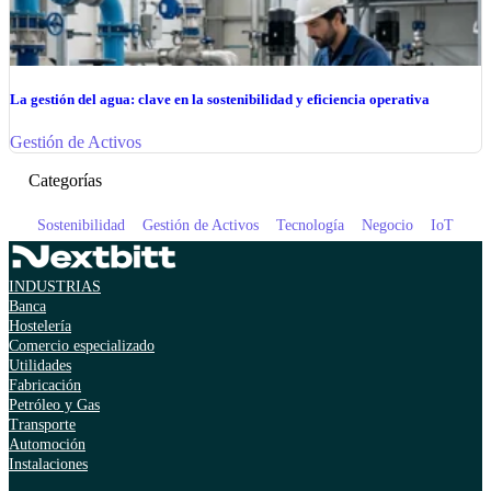
La gestión del agua: clave en la sostenibilidad y eficiencia operativa
Gestión de Activos
Categorías
Sostenibilidad
Gestión de Activos
Tecnología
Negocio
IoT
INDUSTRIAS
Banca
Hostelería
Comercio especializado
Utilidades
Fabricación
Petróleo y Gas
Transporte
Automoción
Instalaciones