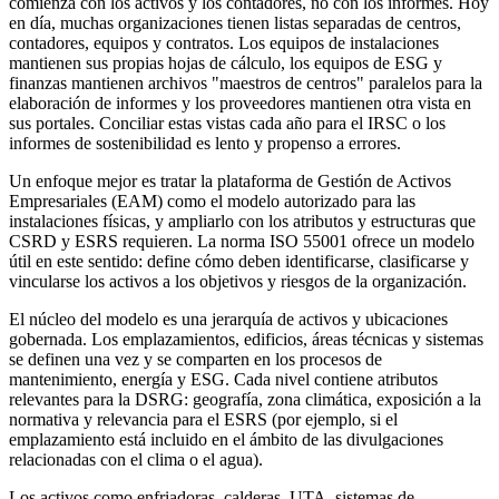
comienza con los activos y los contadores, no con los informes. Hoy
en día, muchas organizaciones tienen listas separadas de centros,
contadores, equipos y contratos. Los equipos de instalaciones
mantienen sus propias hojas de cálculo, los equipos de ESG y
finanzas mantienen archivos "maestros de centros" paralelos para la
elaboración de informes y los proveedores mantienen otra vista en
sus portales. Conciliar estas vistas cada año para el IRSC o los
informes de sostenibilidad es lento y propenso a errores.
Un enfoque mejor es tratar la plataforma de Gestión de Activos
Empresariales (EAM) como el modelo autorizado para las
instalaciones físicas, y ampliarlo con los atributos y estructuras que
CSRD y ESRS requieren. La norma ISO 55001 ofrece un modelo
útil en este sentido: define cómo deben identificarse, clasificarse y
vincularse los activos a los objetivos y riesgos de la organización.
El núcleo del modelo es una jerarquía de activos y ubicaciones
gobernada. Los emplazamientos, edificios, áreas técnicas y sistemas
se definen una vez y se comparten en los procesos de
mantenimiento, energía y ESG. Cada nivel contiene atributos
relevantes para la DSRG: geografía, zona climática, exposición a la
normativa y relevancia para el ESRS (por ejemplo, si el
emplazamiento está incluido en el ámbito de las divulgaciones
relacionadas con el clima o el agua).
Los activos como enfriadoras, calderas, UTA, sistemas de