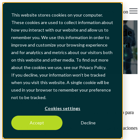
Open main navigation
This website stores cookies on your computer.
These cookies are used to collect information about
All Articles
De la EAM a la inteligencia de
how you interact with our website and allow us to
remember you. We use this information in order to
instalaciones preparadas para
improve and customize your browsing experience
and for analytics and metrics about our visitors both
el CSRD
on this website and other media. To find out more
about the cookies we use, see our Privacy Policy.
1 jun 2026, 16:46:15
If you decline, your information won’t be tracked
when you visit this website. A single cookie will be
Tabla de contenido
used in your browser to remember your preference
1. Por qué EAM debe alimentar los datos de las
not to be tracked.
instalaciones listas para el CSRD
Cookies settings
2. Diseño de un modelo de datos y activos preparado para
ESRS e ISO 55001
Accept
Decline
3. Hoja de ruta: de la EAM a la inteligencia de instalaciones
preparada para el CSRD