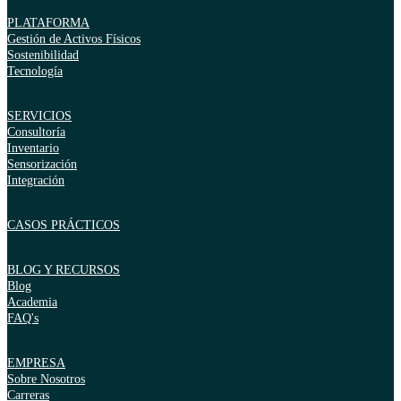
PLATAFORMA
Gestión de Activos Físicos
Sostenibilidad
Tecnología
SERVICIOS
Consultoría
Inventario
Sensorización
Integración
CASOS PRÁCTICOS
BLOG Y RECURSOS
Blog
Academia
FAQ's
EMPRESA
Sobre Nosotros
Carreras